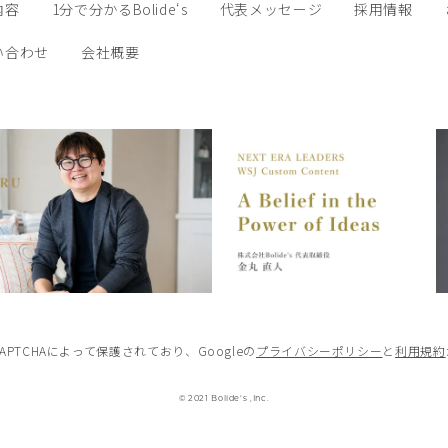
内容
1分で分かるBolide‘s
代表メッセージ
採用情報
い合わせ
会社概要
CAPTCHAによって保護されており、
Googleの
プライバシーポリシー
と
利用規約
© 2021 Bolide‘s ,Inc.