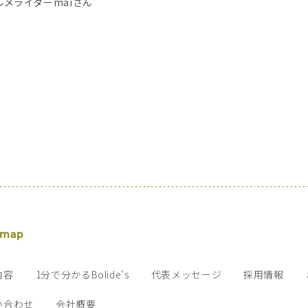
グルメライターmaiさん
 map
内容
1分で分かるBolide‘s
代表メッセージ
採用情報
い合わせ
会社概要