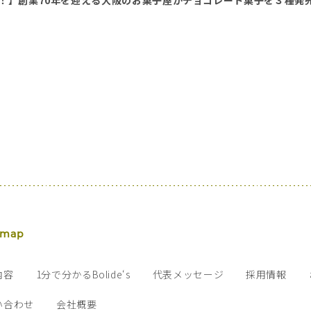
達成！】創業70年を迎える大阪のお菓子屋がチョコレート菓子を３種発
 map
内容
1分で分かるBolide‘s
代表メッセージ
採用情報
い合わせ
会社概要